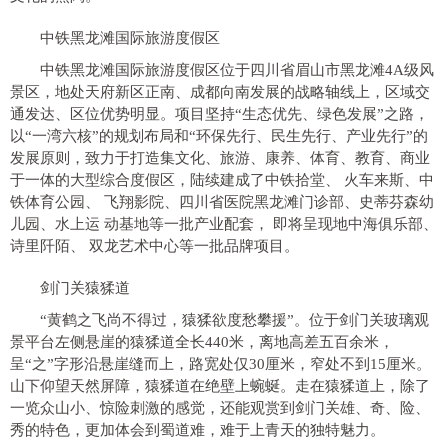
中铁黑龙滩国际旅游度假区
中铁黑龙滩国际旅游度假区位于四川省眉山市黑龙滩4A级风
景区，地处天府新区正南、成都向南发展的战略轴线上，区域交
通发达、区位优势明显。项目坚持“生态优先、绿色发展”之路，
以“一湾六核”的规划布局和“环保先行、民生先行、产业先行”的
发展原则，致力于打造集文化、旅游、康养、体育、教育、商业
于一体的大型综合度假区，陆续建成了中铁拾堂、 火车来斯、中
铁体育公园、 飞翔影院、四川省医院黑龙滩门诊部、史蒂芬森幼
儿园、水上运 动基地等一批产业配套， 即将呈现地中海俱乐部、
诗里阡陌、 双龙艺术中心等一批品牌项目。
剑门关猿猱道
“黄鹤之飞尚不得过，猿猱欲度愁攀援”。位于剑门关玻璃观
景平台左侧悬崖的猿猱道全长440米，离地高差五百余米，
呈“之”字形沿悬崖缝而上，路宽处仅30厘米，窄处不到15厘米。
山下仰望天然屏障，猿猱道在绝壁上蜿蜒。走在猿猱道上，除了
一览众山小、惊险刺激的感觉，还能观赏到剑门关雄、奇、险、
秀的特色，更加体会到蜀道难，难于上青天的独特魅力。