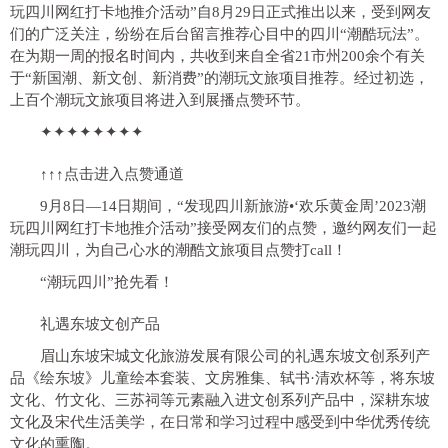
玩四川网红打卡地推介活动”自8月29日正式推出以来，受到网友
们的广泛关注，纷纷在后台留言推荐心目中的四川“潮酷玩法”。
在为期一周的报名时间内，共收到来自全省21市州200余个有关
于“新国潮、新文创、新消费”的潮玩文旅项目推荐。经过初选，
上百个潮玩文旅项目将进入到展播点赞环节。
✦✦✦✦✦✦✦✦
↑↑↑点击进入点赞通道
9月8日—14日期间，“发现四川新旅游•‘欢乐黄金周’2023潮
玩四川网红打卡地推介活动”接受网友们的点赞，邀约网友们一起
潮玩四川，为自己心水的潮酷文旅项目点赞打call！
“潮玩四川”抢先看！
礼遇东坡文创产品
眉山东坡宋城文化旅游发展有限公司的礼遇东坡文创系列产
品《绘东坡》儿童绘本套装、文房雅集、轼书·清欢杯等，将东坡
文化、竹文化、三苏祠等元素融入进文创系列产品中，深耕东坡
文化及宋代生活美学，在日常和学习过程中感受到中华优秀传统
文化的熏陶。