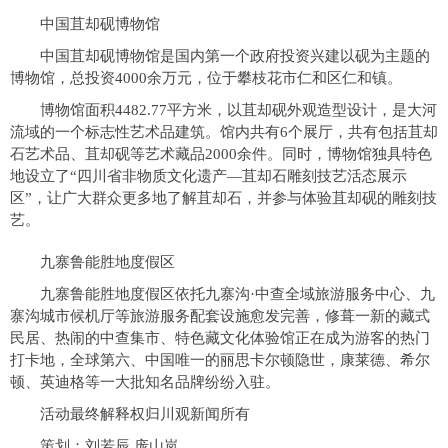
中国苴却砚博物馆
中国苴却砚博物馆是国内第一个政府投资兴建以砚为主题的
博物馆，总投资4000余万元，位于攀枝花市仁和区仁和镇。
博物馆面积4482.77平方米，以苴却砚外观造型设计，是大河
流域的一个标志性艺术品建筑。馆内共有6个展厅，共有包括苴却
石艺术品、苴却砚等艺术藏品2000余件。同时，博物馆独具特色
地设立了“四川省非物质文化遗产—苴却石雕刻技艺活态展示
区”，让广大群众更多地了解苴却石，并参与体验苴却砚的雕刻技
艺。
九寨鲁能胜地度假区
九寨鲁能胜地度假区依托九寨沟·中查全域旅游服务中心、九
寨沟城市候机厅等旅游服务配套设施愈发完善，修葺一新的藏式
民居、热闹的中查集市、特色藏文化体验馆正在成为游客的热门
打卡地，全球第六、中国唯一的丽思卡尔顿隐世，康莱德、希尔
顿、英迪格等一大批知名品牌纷纷入驻。
活动最终解释权归川观新闻所有
策划：刘若辰 庞山岚