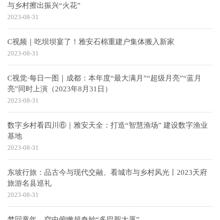
与乡村擦出振兴“火花”
2023-08-31
C视频｜吃坝坝宴了！雅安石棉重建户集体搬入新家
2023-08-31
C视觉·每日一图｜成都：本年度“最大满月”“超级月亮”“蓝月
亮”同时上演（2023年8月31日）
2023-08-31
数字乡村看四川⑥｜雅安天全：打造“智慧渔场” 建设数字渔业
基地
2023-08-31
东坡行旅：品古今与现代交融、看城市与乡村风光丨2023天府
旅游名县巡礼
2023-08-31
梦回童年，空中俯瞰超奇妙“多巴胺大厦”